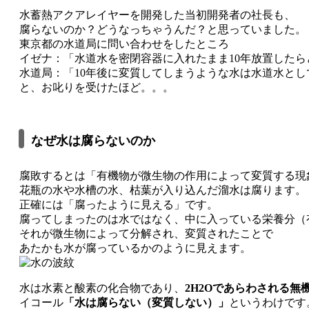
水蓄熱アクアレイヤーを開発した当初開発者の社長も、
腐らないのか？どうなっちゃうんだ？と思っていました。
東京都の水道局に問い合わせをしたところ
イゼナ：「水道水を密閉容器に入れたまま10年放置した
水道局：「10年後に変質してしまうような水は水道水と
と、お叱りを受けたほど。。。
なぜ水は腐らないのか
腐敗するとは「有機物が微生物の作用によって変質する現
花瓶の水や水槽の水、枯葉が入り込んだ溜水は腐ります。
正確には「腐ったように見える」です。
腐ってしまったのは水ではなく、中に入っている栄養分（
それが微生物によって分解され、変質されたことで
あたかも水が腐っているかのように見えます。
水は水素と酸素の化合物であり、
2H2Oであらわされる無
イコール
「水は腐らない（変質しない）」
というわけです