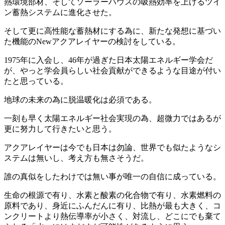
熱環境部材、そしてソーラーハウスの吸熱効率を上げるツイ
ン蓄熱システムに進化させた。
そして更に高性能な蓄熱材にする為に、新たな発想に基づい
た機能のNewアクアレイヤーの検討をしている。
1975年に入会し、46年が過ぎた日本太陽エネルギー学会だ
が、やっと学会員らしい社会貢献ができるような目途が付い
たと思っている。
地球の未来の為に脱温暖化は必須である。
一刻も早く太陽エネルギー社会実現の為、超微力ではあるが
更に努力して行きたいと思う。
アクアレイヤーは今でも日本は勿論、世界でも似たようなシ
ステムは無いし、考え方も無さそうだ。
誰の真似をしたわけでは無い事が唯一の自信に成っている。
生命の根源で有り、水素と酸素の化合物で有り、水素燃料の
原料であり、身近にふんだんに有り、比熱が最も大きく、コ
ンクリートより熱伝導率が小さく、対流し、どこにでも棄て