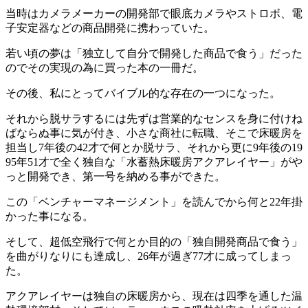
当時はカメラメーカーの開発部で眼底カメラやストロボ、電
子安定器などの商品開発に携わっていた。
若い頃の夢は「独立して自分で開発した商品で食う」だった
のでその実現の為に買った本の一冊だ。
その後、私にとってバイブル的な存在の一つになった。
それから脱サラするには先ずは営業的なセンスを身に付けね
ばならぬ事に気が付き、小さな商社に転職、そこで床暖房を
担当し7年後の42才で何とか脱サラ、それから更に9年後の19
95年51才で全く独自な「水蓄熱床暖房アクアレイヤー」がや
っと開発でき、第一号を納める事ができた。
この「ベンチャーマネージメント」を読んでから何と22年掛
かった事になる。
そして、超低空飛行で何とか目的の「独自開発商品で食う」
を曲がりなりにも達成し、26年が過ぎ77才に成ってしまっ
た。
アクアレイヤーは独自の床暖房から、現在は四季を通した温