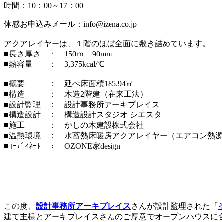
時間：10：00～17：00
体感お申込みメール：info@izena.co.jp
アクアレイヤーは、１階のほぼ全面に敷き詰めています。
■長さ厚さ ： 150ｍ 90mm
■熱容量 ： 3,375kcal/℃
■概要 ： 延べ床面積185.94㎡
■構造 ： 木造2階建（在来工法）
■設計監理 ： 設計事務所アーキプレイス
■構造設計 ： 構造設計スタジオ シエスタ
■施工 ： かしの木建設株式会社
■温熱環境 ： 水蓄熱床暖房アクアレイヤー（エアコン熱
■ｺｰﾃﾞｨﾈｰﾄ ： OZONE家design
この度、
設計事務所アーキプレイス
さんが設計監理された『
建て主様とアーキプレイスさんのご厚意でオープンハウスに