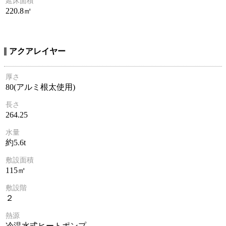
延床面積
220.8㎡
アクアレイヤー
厚さ
80(アルミ根太使用)
長さ
264.25
水量
約5.6t
敷設面積
115㎡
敷設階
２
熱源
冷温水式ヒートポンプ